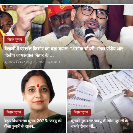
एजुकेशन / करियर
विदेश
ऑटो
बिहार चुनाव
वैशाली में प्रशांत किशोर का बड़ा बयान: “अशोक चौधरी, मंगल पांडेय और
दिलीप जायसवाल बिहार के ...
AJ News 24x7
Aug 25, 2025
0
1
बिहार चुनाव
बिहार चुनाव
बिहार विधानसभा चुनाव 2025: जदयू की
चुनावी मुकाबला: जदयू की शीला कुमारी के
शीला कुमारी के सामन...
सामने दोबारा जी...