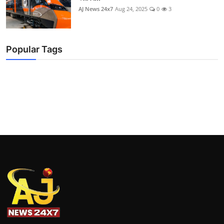
AJ News 24x7
Aug 24, 2025
0
3
Popular Tags