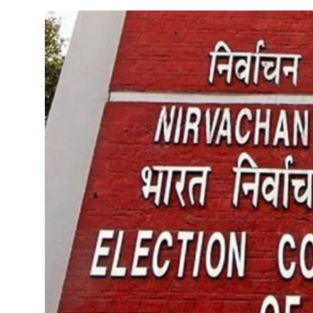
एजुकेशन / करियर
विदेश
ऑटो